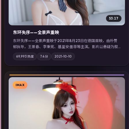
53:17
东环失序——全景声重映
东环失序——全景声重映于2021年8月23日在德国首映，由朴赞
郁执导，王景春、李秉宪、基里安·墨菲等主演。影片以悬疑为叙
事主轴，科技与人性的边界在实验事故后逐渐模糊；摄影与配乐
69,993
热度
7.4
分
2021-10-10
强化地域气质；站内亦可通过「国产免费观看高清电视剧在线
看」延展检索同类型高分佳作，畅享高清在线追剧体验。
IMAX
▶