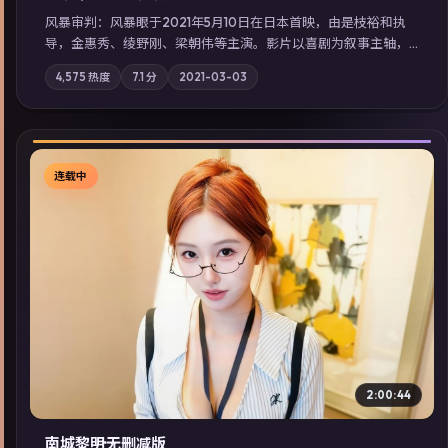
风暴审判：风暴眼于2021年5月10日在日本首映，由是枝裕和执
导，金惠秀、绫野刚、梁朝伟等主演。影片以喜剧为叙事主轴，
边境小镇的平静被一封匿名信彻底打破；摄影与配乐强化地域气
4,575
热度
7.1
分
2021-03-03
质；站内亦可通过「国产免费观看高清电视剧在线看」延展检索
同类型高分佳作，畅享高清在线追剧体验。
连载中
▶
2:00:44
南城黎明·无删减版