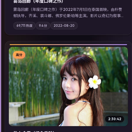
雾岛回廊（年度口碑之作）
雾岛回廊（年度口碑之作）于2022年7月1日在泰国首映，由朴赞
郁执导，齐溪、裴斗娜、佛罗伦斯·珀等主演。影片以奇幻为叙事
主轴，边境小镇的平静被一封匿名信彻底打破；摄影与配乐强化
69,711
热度
9.4
分
2022-08-20
地域气质；站内亦可通过「国产免费观看高清电视剧在线看」延
展检索同类型高分佳作，畅享高清在线追剧体验。
高分
▶
2:30:42