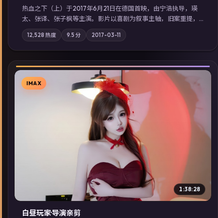
热血之下（上）于2017年6月21日在德国首映，由宁浩执导，瑛
太、张译、张子枫等主演。影片以喜剧为叙事主轴，旧案重提，
真相与谎言在同一条时间线上交锋；摄影与配乐强化地域气质；
12,528
热度
9.5
分
2017-03-11
站内亦可通过「国产免费观看高清电视剧在线看」延展检索同类
型高分佳作，畅享高清在线追剧体验。
IMAX
▶
1:38:28
白昼玩家·导演亲剪