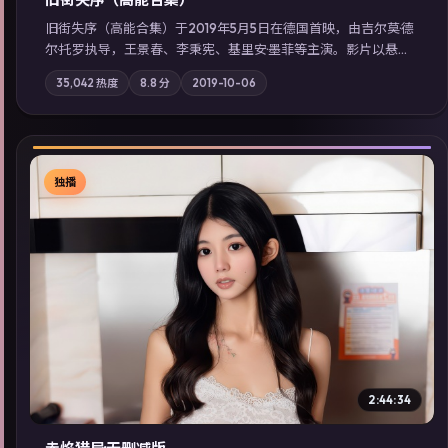
旧街失序（高能合集）于2019年5月5日在德国首映，由吉尔莫·德
尔·托罗执导，王景春、李秉宪、基里安·墨菲等主演。影片以悬疑
为叙事主轴，一次普通通勤演变成全城关注的生死营救；摄影与
35,042
热度
8.8
分
2019-10-06
配乐强化地域气质；站内亦可通过「国产免费观看高清电视剧在
线看」延展检索同类型高分佳作，畅享高清在线追剧体验。
独播
▶
2:44:34