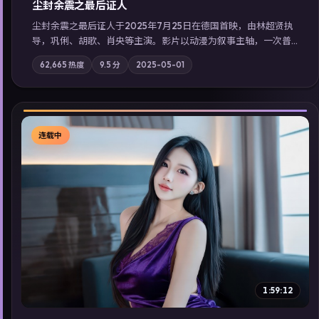
尘封余震之最后证人
尘封余震之最后证人于2025年7月25日在德国首映，由林超贤执
导，巩俐、胡歌、肖央等主演。影片以动漫为叙事主轴，一次普
通通勤演变成全城关注的生死营救；摄影与配乐强化地域气质；
62,665
热度
9.5
分
2025-05-01
站内亦可通过「国产免费观看高清电视剧在线看」延展检索同类
型高分佳作，畅享高清在线追剧体验。
连载中
▶
1:59:12