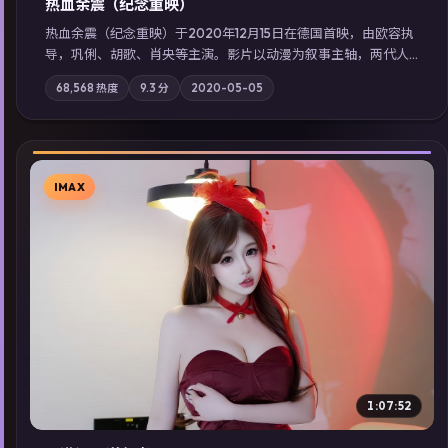
热血余震（纪念重映）
热血余震（纪念重映）于2020年12月15日在德国首映，由欧容执
导，巩俐、胡歌、肖央等主演。影片以动漫为叙事主轴，两代人
的执念在暴风雨夜正面相撞；摄影与配乐强化地域气质；站内亦
68,568
热度
9.3
分
2020-05-05
可通过「国产免费观看高清电视剧在线看」延展检索同类型高分
佳作，畅享高清在线追剧体验。
IMAX
▶
1:07:52