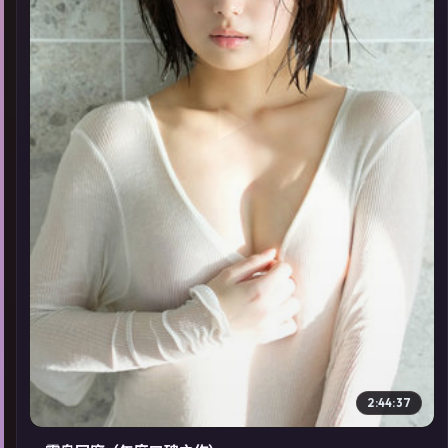
▶
2:44:37