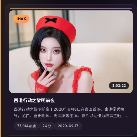
IMAX
▶
1:01:22
西港行动之黎明前夜
西港行动之黎明前夜于2020年6月8日在泰国首映，由洪常秀执
导，范伟、菅田将晖、周润发等主演。影片以动作为叙事主轴，
亲情与职责必须在倒计时结束前做出抉择；摄影与配乐强化地域
73,044
热度
7.4
分
2020-09-17
气质；站内亦可通过「国产免费观看高清电视剧在线看」延展检
索同类型高分佳作，畅享高清在线追剧体验。