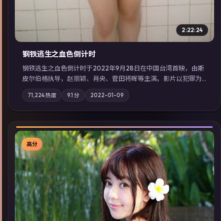
2:22:24
钢铁逃生之血色倒计时
钢铁逃生之血色倒计时于2022年9月28日在中国台湾首映，由斯
皮尔伯格执导，赵丽颖、肖央、菅田将晖等主演。影片以犯罪为
叙事主轴，失踪人口档案牵出跨国灰色产业链；摄影与配乐强化
71,224
热度
9.1
分
2022-01-09
地域气质；站内亦可通过「国产免费观看高清电视剧在线看」延
展检索同类型高分佳作，畅享高清在线追剧体验。
高分
▶