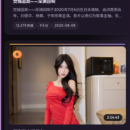
焚城追踪——深渊回响
焚城追踪——深渊回响于2020年7月4日在日本首映，由洪常秀执
导，刘德华、杨幂、于和伟等主演。影片以奇幻为叙事主轴，失
踪人口档案牵出跨国灰色产业链；摄影与配乐强化地域气质；站
12,275
热度
9.5
分
2020-08-08
内亦可通过「国产免费观看高清电视剧在线看」延展检索同类型
高分佳作，畅享高清在线追剧体验。
台
▶
2:14:43