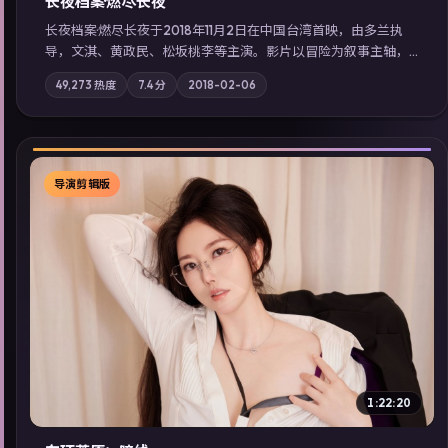
长夜档案·燃尽长夜
长夜档案·燃尽长夜于2018年11月2日在中国台湾首映，由多兰执
导，文淇、黄政民、松坂桃李等主演。影片以冒险为叙事主轴，
亲情与职责必须在倒计时结束前做出抉择；摄影与配乐强化地域
49,273
热度
7.4
分
2018-02-06
气质；站内亦可通过「国产免费观看高清电视剧在线看」延展检
索同类型高分佳作，畅享高清在线追剧体验。
导演剪辑版
▶
1:22:20