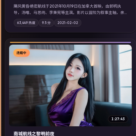
飓风黄昏·绝密航线于2021年10月19日在加拿大首映，由郭帆执
导，汤唯、马思纯、李秉宪等主演。影片以冒险为叙事主轴，亲
情与职责必须在倒计时结束前做出抉择；摄影与配乐强化地域气
63,449
热度
9.5
分
2021-02-02
质；站内亦可通过「国产免费观看高清电视剧在线看」延展检索
同类型高分佳作，畅享高清在线追剧体验。
连载中
▶
1:27:43
南城航线之黎明前夜