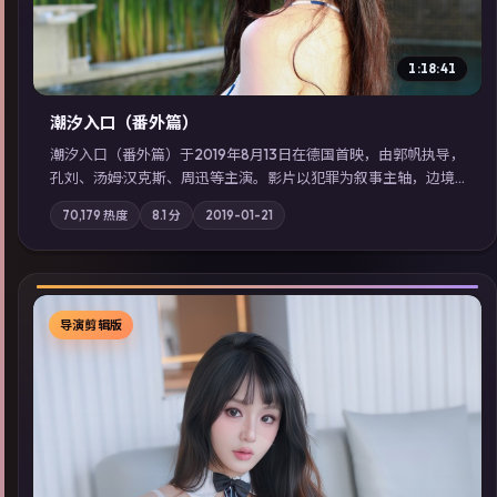
1:18:41
潮汐入口（番外篇）
潮汐入口（番外篇）于2019年8月13日在德国首映，由郭帆执导，
孔刘、汤姆·汉克斯、周迅等主演。影片以犯罪为叙事主轴，边境
小镇的平静被一封匿名信彻底打破；摄影与配乐强化地域气质；
70,179
热度
8.1
分
2019-01-21
站内亦可通过「国产免费观看高清电视剧在线看」延展检索同类
型高分佳作，畅享高清在线追剧体验。
导演剪辑版
▶