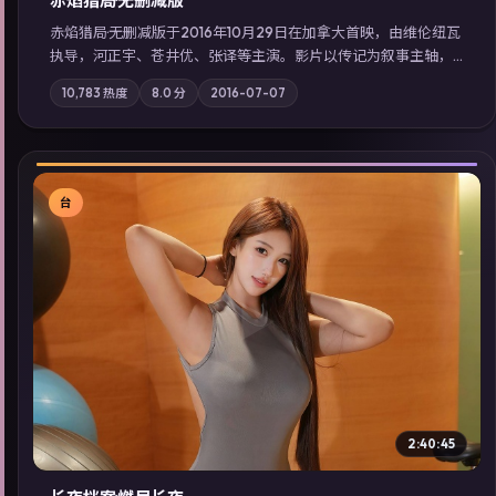
赤焰猎局·无删减版
赤焰猎局·无删减版于2016年10月29日在加拿大首映，由维伦纽瓦
执导，河正宇、苍井优、张译等主演。影片以传记为叙事主轴，
亲情与职责必须在倒计时结束前做出抉择；摄影与配乐强化地域
10,783
热度
8.0
分
2016-07-07
气质；站内亦可通过「国产免费观看高清电视剧在线看」延展检
索同类型高分佳作，畅享高清在线追剧体验。
台
▶
2:40:45