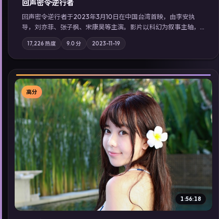
回声密令·逆行者
回声密令·逆行者于2023年3月10日在中国台湾首映，由李安执
导，刘亦菲、张子枫、宋康昊等主演。影片以科幻为叙事主轴，
一场意外将众人卷入不可撤回的连锁反应；摄影与配乐强化地域
17,226
热度
9.0
分
2023-11-19
气质；站内亦可通过「国产免费观看高清电视剧在线看」延展检
索同类型高分佳作，畅享高清在线追剧体验。
高分
▶
1:56:18