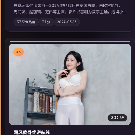
白昼玩家·导演亲剪于2024年9月2日在泰国首映，由欧容执导，
周润发、赵丽颖、范伟等主演。影片以喜剧为叙事主轴，边境小
镇的平静被一封匿名信彻底打破；摄影与配乐强化地域气质；站
37,398
热度
7.7
分
2024-03-15
内亦可通过「国产免费观看高清电视剧在线看」延展检索同类型
高分佳作，畅享高清在线追剧体验。
4K
▶
2:32:49
飓风黄昏·绝密航线