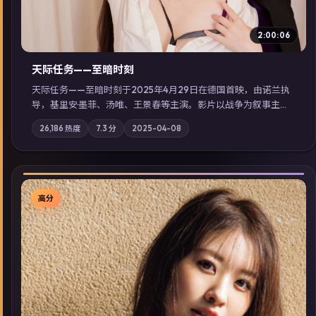
2:00:06
天际任务——至暗时刻
天际任务——至暗时刻于2025年4月29日在德国首映，由诺兰执
导，基里安·墨菲、汤唯、王景春等主演。影片以战争为叙事主
轴，城市霓虹背后，有人用规则改写命运；摄影与配乐强化地域
26,186
热度
7.3
分
2025-04-08
气质；站内亦可通过「国产免费观看高清电视剧在线看」延展检
索同类型高分佳作，畅享高清在线追剧体验。
高分