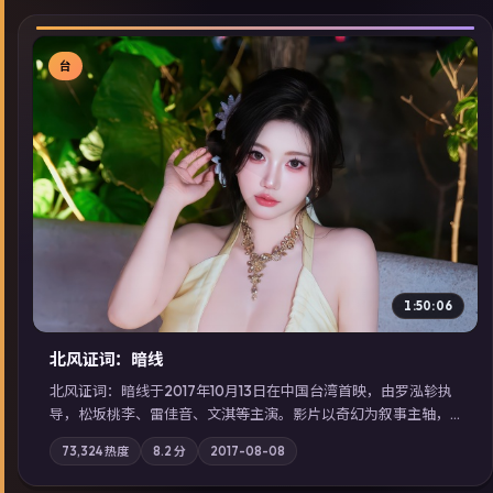
台
▶
1:50:06
北风证词：暗线
北风证词：暗线于2017年10月13日在中国台湾首映，由罗泓轸执
导，松坂桃李、雷佳音、文淇等主演。影片以奇幻为叙事主轴，
旧案重提，真相与谎言在同一条时间线上交锋；摄影与配乐强化
73,324
热度
8.2
分
2017-08-08
地域气质；站内亦可通过「国产免费观看高清电视剧在线看」延
展检索同类型高分佳作，畅享高清在线追剧体验。