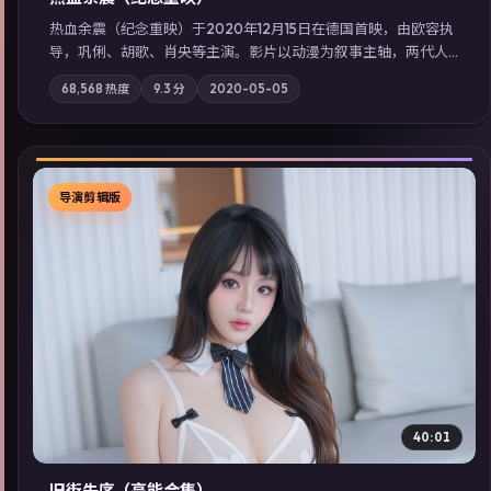
热血余震（纪念重映）于2020年12月15日在德国首映，由欧容执
导，巩俐、胡歌、肖央等主演。影片以动漫为叙事主轴，两代人
的执念在暴风雨夜正面相撞；摄影与配乐强化地域气质；站内亦
68,568
热度
9.3
分
2020-05-05
可通过「国产免费观看高清电视剧在线看」延展检索同类型高分
佳作，畅享高清在线追剧体验。
导演剪辑版
▶
40:01
旧街失序（高能合集）