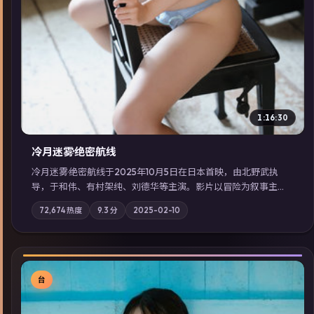
1:16:30
冷月迷雾·绝密航线
冷月迷雾·绝密航线于2025年10月5日在日本首映，由北野武执
导，于和伟、有村架纯、刘德华等主演。影片以冒险为叙事主
轴，记忆碎片重组后，主角发现自己从未活过“真实”的一天；摄
72,674
热度
9.3
分
2025-02-10
影与配乐强化地域气质；站内亦可通过「国产免费观看高清电视
剧在线看」延展检索同类型高分佳作，畅享高清在线追剧体验。
台