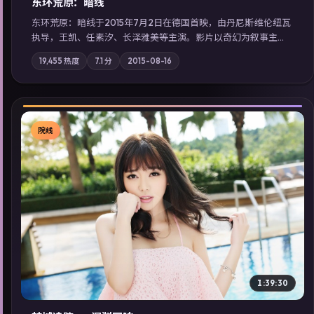
东环荒原：暗线
东环荒原：暗线于2015年7月2日在德国首映，由丹尼斯·维伦纽瓦
执导，王凯、任素汐、长泽雅美等主演。影片以奇幻为叙事主
轴，边境小镇的平静被一封匿名信彻底打破；摄影与配乐强化地
19,455
热度
7.1
分
2015-08-16
域气质；站内亦可通过「国产免费观看高清电视剧在线看」延展
检索同类型高分佳作，畅享高清在线追剧体验。
院线
▶
1:39:30