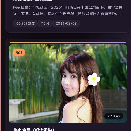
暗夜档案：全城缉凶于2023年1月14日在中国台湾首映，由宁浩执
导，文淇、黄政民、松坂桃李等主演。影片以冒险为叙事主轴，
两代人的执念在暴风雨夜正面相撞；摄影与配乐强化地域气质；
60,739
热度
7.3
分
2023-02-02
站内亦可通过「国产免费观看高清电视剧在线看」延展检索同类
型高分佳作，畅享高清在线追剧体验。
高分
▶
2:30:42
热血余震（纪念重映）