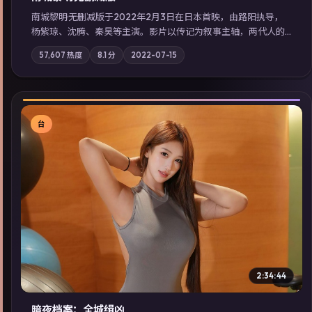
南城黎明·无删减版于2022年2月3日在日本首映，由路阳执导，
杨紫琼、沈腾、秦昊等主演。影片以传记为叙事主轴，两代人的
执念在暴风雨夜正面相撞；摄影与配乐强化地域气质；站内亦可
57,607
热度
8.1
分
2022-07-15
通过「国产免费观看高清电视剧在线看」延展检索同类型高分佳
作，畅享高清在线追剧体验。
台
▶
2:34:44
暗夜档案：全城缉凶