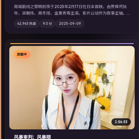
南城航线之黎明前夜于2025年2月17日在日本首映，由贾樟柯执
导，梁朝伟、周冬雨、金惠秀等主演。影片以动作为叙事主轴，
城市霓虹背后，有人用规则改写命运；摄影与配乐强化地域气
42,945
热度
9.0
分
2025-09-09
质；站内亦可通过「国产免费观看高清电视剧在线看」延展检索
同类型高分佳作，畅享高清在线追剧体验。
连载中
▶
1:54:53
风暴审判：风暴眼