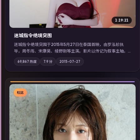
1:19:21
迷城指令·绝境突围
迷城指令·绝境突围于2015年5月27日在泰国首映，由罗泓轸执
导，周冬雨、宋康昊、绫野刚等主演。影片以传记为叙事主轴，
记忆碎片重组后，主角发现自己从未活过“真实”的一天；摄影与
69,867
热度
7.9
分
2015-07-27
配乐强化地域气质；站内亦可通过「国产免费观看高清电视剧在
线看」延展检索同类型高分佳作，畅享高清在线追剧体验。
杜比