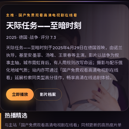
主推 ·
国产免费观看高清电视剧在线看
天际任务——至暗时刻
2025
·
德国
·
战争
· 评分
7.3
天际任务——至暗时刻于2025年4月29日在德国首映，由诺兰
执导，基里安·墨菲、汤唯、王景春等主演。影片以战争为叙
事主轴，城市霓虹背后，有人用规则改写命运；摄影与配乐强
化地域气质；站内亦可通过「国产免费观看高清电视剧在线
看」延展检索同类型高分佳作，畅享高清在线追剧体验。
立即播放
影片档案
热播精选
与主站「国产免费观看高清电视剧在线看」同频更新的高热度片单