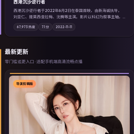
西港沉沙·逆行者
西港沉沙·逆行者于2022年6月2日在泰国首映，由新海诚执导，
刘亚仁、提莫西·查拉梅、沈腾等主演。影片以科幻为叙事主轴，
失踪人口档案牵出跨国灰色产业链；摄影与配乐强化地域气质；
67,973
热度
7.1
分
2022-11-11
站内亦可通过「国产免费观看高清电视剧在线看」延展检索同类
型高分佳作，畅享高清在线追剧体验。
最新更新
零门槛追更入口 · 适配手机端高清流畅点播
导演剪辑版
▶